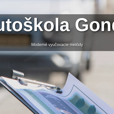
utoškola Gon
Moderné vyučovacie metódy